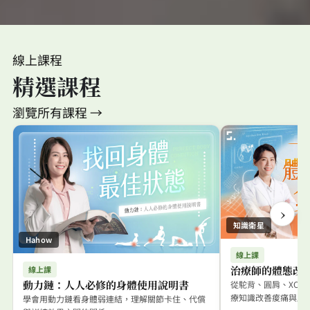
線上課程
精選課程
瀏覽所有課程 →
›
知識衛星
Hahow
線上課
治療師的體態改
線上課
動力鏈：人人必修的身體使用說明書
從駝背、圓肩、XO
療知識改善痠痛與肌
學會用動力鏈看身體弱連結，理解關節卡住、代償