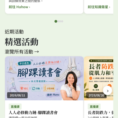
與訓練效果之間的關係。
前往 Hahow ›
前往知識衛星 ›
近期活動
精選活動
瀏覽所有活動 →
›
2026/08/11
2026/08/20
直播課
直播課
人人必修動力鏈-腳踝讀書會
長者防跌力，從
讓我們一起力從地起
2小時線上直播，學