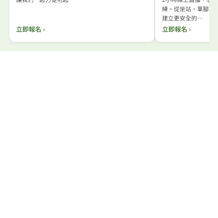
練。從坐站、單腳站
建立更安全的…
立即報名 ›
立即報名 ›
關於起動
讓專業知識走入每個人的生活
起動教育由物理治療師創立，以科學為基礎，致力打破「專
業知識高不可攀」的隔閡。 我們相信，只要有人願意好好
說清楚，每個人都有能力理解自己的身體。